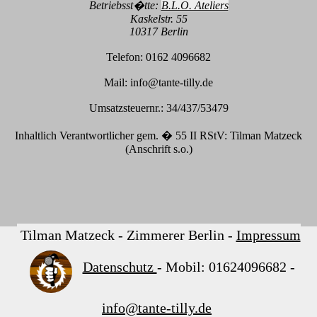
Betriebsst�tte:
B.L.O. Ateliers
Kaskelstr. 55
10317 Berlin
Telefon: 0162 4096682
Mail: info@tante-ti
lly.de
Umsatzsteuernr.: 34/437/53479
Inhaltlich Verantwortlicher gem. � 55 II RStV: Tilman Matzeck
(Anschrift s.o.)
Tilman Matzeck - Zimmerer Berlin -
Impressum
Datenschutz
- Mobil: 01624096682 -
info@tante-ti
lly.de