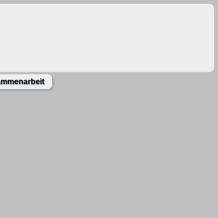
Y
mmenarbeit